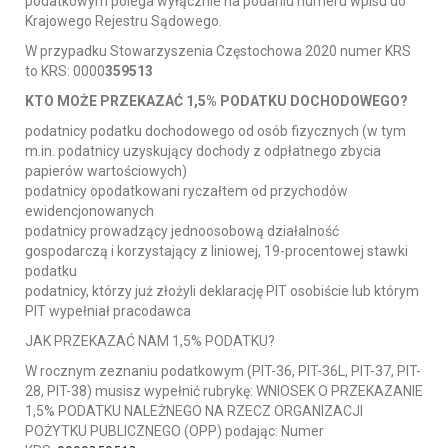
podatkowym polega wyłącznie na podaniu numeru wpisu do
Krajowego Rejestru Sądowego.
W przypadku Stowarzyszenia Częstochowa 2020 numer KRS
to KRS: 0000
359513
KTO MOŻE PRZEKAZAĆ 1,5% PODATKU DOCHODOWEGO?
podatnicy podatku dochodowego od osób fizycznych (w tym
m.in. podatnicy uzyskujący dochody z odpłatnego zbycia
papierów wartościowych)
podatnicy opodatkowani ryczałtem od przychodów
ewidencjonowanych
podatnicy prowadzący jednoosobową działalność
gospodarczą i korzystający z liniowej, 19-procentowej stawki
podatku
podatnicy, którzy już złożyli deklarację PIT osobiście lub którym
PIT wypełniał pracodawca
JAK PRZEKAZAĆ NAM 1,5% PODATKU?
W rocznym zeznaniu podatkowym (PIT-36, PIT-36L, PIT-37, PIT-
28, PIT-38) musisz wypełnić rubrykę: WNIOSEK O PRZEKAZANIE
1,5% PODATKU NALEŻNEGO NA RZECZ ORGANIZACJI
POŻYTKU PUBLICZNEGO (OPP) podając: Numer